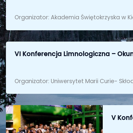
Organizator: Akademia Świętokrzyska w Kie
VI Konferencja Limnologiczna – Ok
Organizator: Uniwersytet Marii Curie- Skłod
V Konf