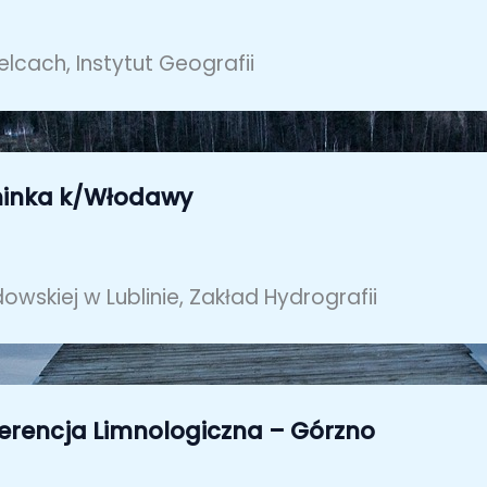
lcach, Instytut Geografii
uninka k/Włodawy
owskiej w Lublinie, Zakład Hydrografii
erencja Limnologiczna – Górzno