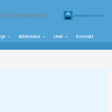
 59 30, ptlim@ptlim.pl
cje
Biblioteka
Linki
Kontakt