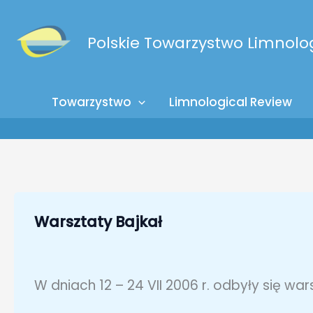
Przejdź
do
Polskie Towarzystwo Limnolo
treści
Towarzystwo
Limnological Review
Warsztaty Bajkał
W dniach 12 – 24 VII 2006 r. odbyły się wa