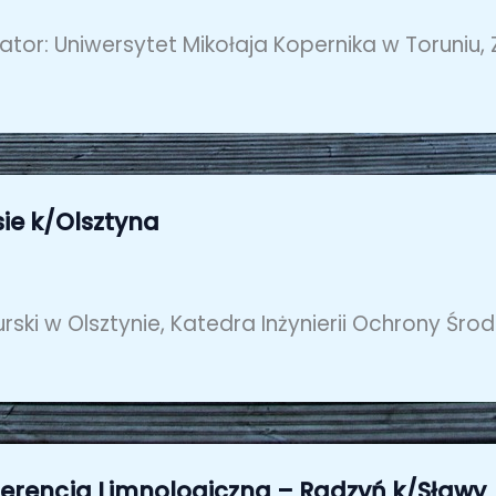
ator: Uniwersytet Mikołaja Kopernika w Toruniu,
ie k/Olsztyna
ki w Olsztynie, Katedra Inżynierii Ochrony Środ
nferencja Limnologiczna – Radzyń k/Sławy