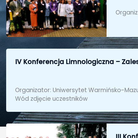
Organiz
IV Konferencja Limnologiczna – Zales
Organizator: Uniwersytet Warmińsko-Mazurs
Wód zdjęcie uczestników
III Ko