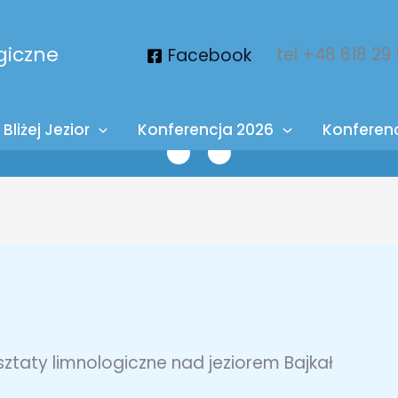
giczne
tel +48 618 29
Facebook
Bliżej Jezior
Konferencja 2026
Konferen
rsztaty limnologiczne nad jeziorem Bajkał