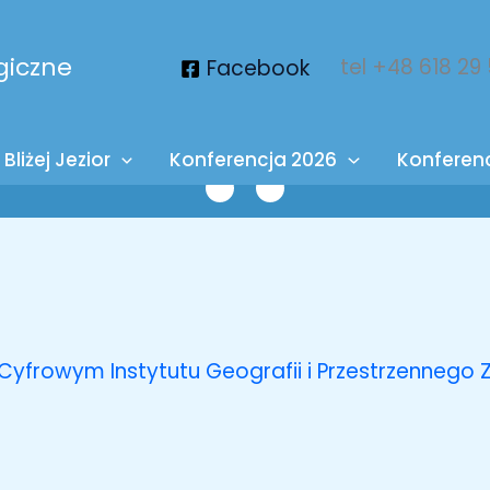
giczne
tel +48 618 29
Facebook
Bliżej Jezior
Konferencja 2026
Konferen
m Cyfrowym Instytutu Geografii i Przestrzenne