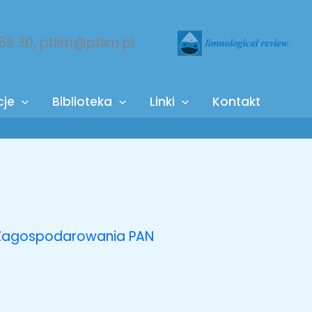
 59 30, ptlim@ptlim.pl
cje
Biblioteka
Linki
Kontakt
go Zagospodarowania PAN