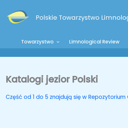
Przejdź
do
Polskie Towarzystwo Limnolo
treści
Towarzystwo
Limnological Review
Katalogi jezior Polski
Część od 1 do 5 znajdują się w Repozytoriu