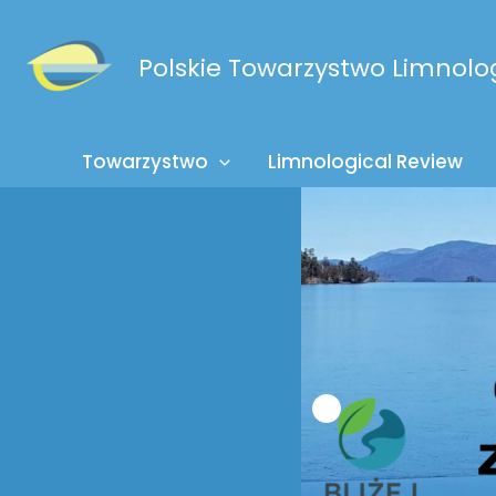
Przejdź
do
Polskie Towarzystwo Limnolo
treści
Towarzystwo
Limnological Review