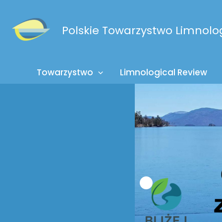
Przejdź
do
Polskie Towarzystwo Limnolo
treści
Towarzystwo
Limnological Review