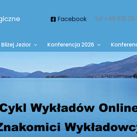
giczne
tel +48 618 29
Facebook
Bliżej Jezior
Konferencja 2026
Konferen