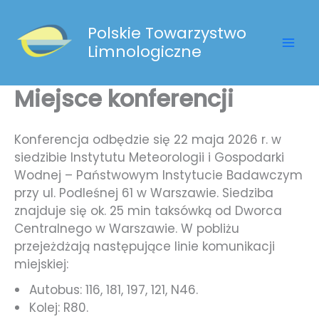
Przejdź
do
Polskie Towarzystwo
treści
Limnologiczne
Miejsce konferencji
Konferencja odbędzie się 22 maja 2026 r. w
siedzibie Instytutu Meteorologii i Gospodarki
Wodnej – Państwowym Instytucie Badawczym
przy ul. Podleśnej 61 w Warszawie. Siedziba
znajduje się ok. 25 min taksówką od Dworca
Centralnego w Warszawie. W pobliżu
przejeżdżają następujące linie komunikacji
miejskiej:
Autobus:
116
,
181
,
197
,
121
,
N46
.
Kolej:
R80
.