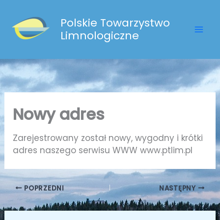
Przejdź
do
Polskie Towarzystwo
treści
Limnologiczne
Nowy adres
Zarejestrowany został nowy, wygodny i krótki
adres naszego serwisu WWW www.ptlim.pl
POPRZEDNI
NASTĘPNY