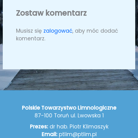
Zostaw komentarz
Musisz się
zalogować
, aby móc dodać
komentarz.
Polskie Towarzystwo Limnologiczne
87-100 Toruń ul. Lwowska 1
Prezes:
dr hab. Piotr Klimaszyk
Email:
ptlim@ptlim.pl