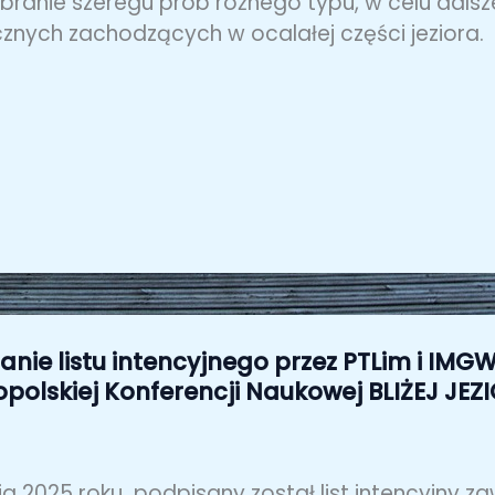
branie szeregu prób różnego typu, w celu dalsz
cznych zachodzących w ocalałej części jeziora.
anie listu intencyjnego przez PTLim i IMGW
polskiej Konferencji Naukowej BLIŻEJ JEZ
ia 2025 roku podpisany został list intencyjny