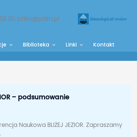
 59 30, ptlim@ptlim.pl
cje
Biblioteka
Linki
Kontakt
EZIOR – podsumowanie
erencja Naukowa BLIŻEJ JEZIOR. Zapraszamy
.