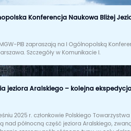
nopolska Konferencja Naukowa Bliżej Jezi
 IMGW-PIB zapraszają na I Ogólnopolską Konfere
arszawa. Szczegóły w Komunikacie I.
a jeziora Aralskiego – kolejna ekspedycj
śniu 2025 r. członkowie Polskiego Towarzystwa
 nad północną część jeziora Aralskiego, zwan