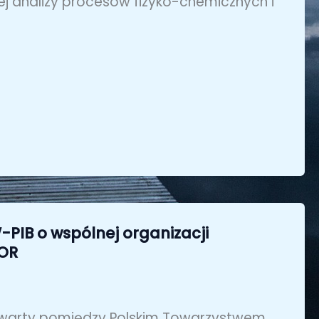
ej analizy procesów fizyko-chemicznych i
-PIB o wspólnej organizacji
IOR
 zawarty pomiędzy Polskim Towarzystwem