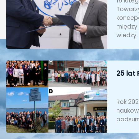
18 lute
Towarzy
koncepc
między 
wiedzy.
25 lat
Rok 202
naukowc
podsumo