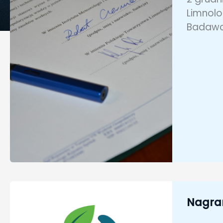
Limnolo
Badawcz
Nagran