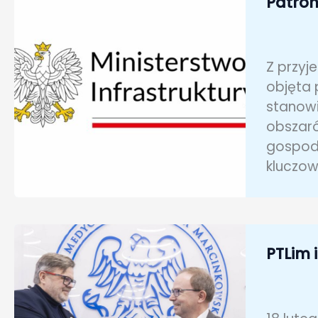
Patron
Z przyj
objęta 
stanowi
obszaró
gospoda
kluczo
PTLim 