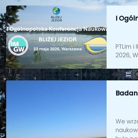
I Ogól
PTLim i
2026, W
Badani
We wrze
naukową