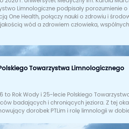
go 2026 r. Uniwersytet Medyczny im. Karola Marc
stwo Limnologiczne podpisały porozumienie o 
ją One Health, połączy nauki o zdrowiu i środowi
jakością wód a zdrowiem człowieka, wspólnych 
 Polskiego Towarzystwa Limnologicznego
6 to Rok Wody i 25-lecie Polskiego Towarzystw
ów badających i chroniących jeziora. Z tej okazj
wujący dorobek PTLim i rolę limnologii w dobie