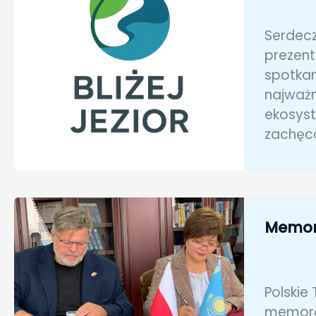
Serdecz
prezent
spotkan
najważn
ekosyst
zachęca
Memora
Polskie
memora