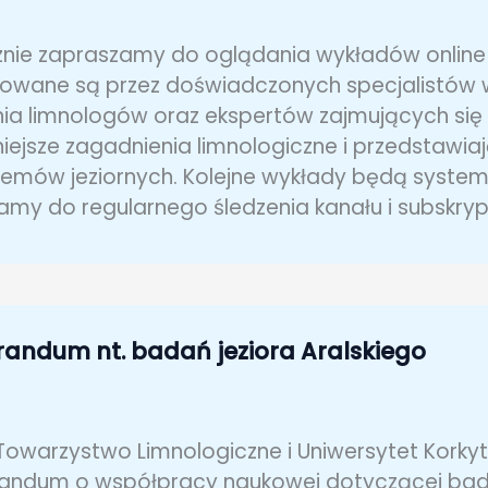
nie zapraszamy do oglądania wykładów online
owane są przez doświadczonych specjalistów w r
ia limnologów oraz ekspertów zajmujących się 
iejsze zagadnienia limnologiczne i przedstawiaj
emów jeziornych. Kolejne wykłady będą system
my do regularnego śledzenia kanału i subskrypc
ndum nt. badań jeziora Aralskiego
 Towarzystwo Limnologiczne i Uniwersytet Korkyt
ndum o współpracy naukowej dotyczącej badań