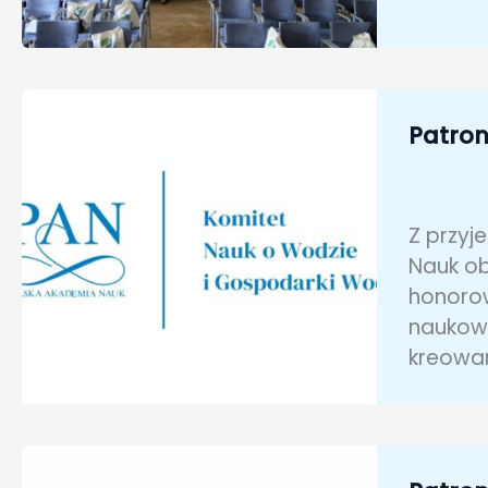
Patron
Z przyj
Nauk ob
honorow
naukowy
kreowan