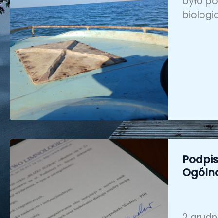
było po
biologi
Podpis
Ogólno
2 grudn