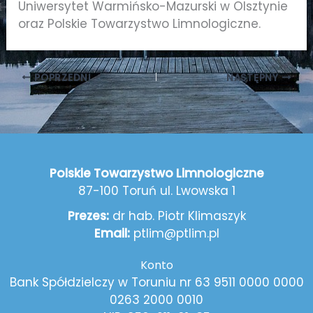
Uniwersytet Warmińsko-Mazurski w Olsztynie
oraz Polskie Towarzystwo Limnologiczne.
POPRZEDNI
NASTĘPNY
Polskie Towarzystwo Limnologiczne
87-100 Toruń ul. Lwowska 1
Prezes:
dr hab. Piotr Klimaszyk
Email:
ptlim@ptlim.pl
Konto
Bank Spółdzielczy w Toruniu nr 63 9511 0000 0000
0263 2000 0010