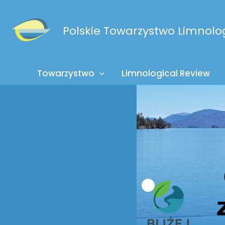
Przejdź
do
Polskie Towarzystwo Limnolo
treści
Towarzystwo
Limnological Review