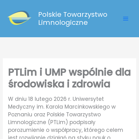
Przejdź
do
Polskie Towarzystwo
treści
Limnologiczne
PTLim i UMP wspólnie dla
środowiska i zdrowia
W dniu 18 lutego 2026 r. Uniwersytet
Medyczny im. Karola Marcinkowskiego w
Poznaniu oraz Polskie Towarzystwo
Limnologiczne (PTLim) podpisały
porozumienie o współpracy, którego celem
jest rozwijanie działań na styku nauk o